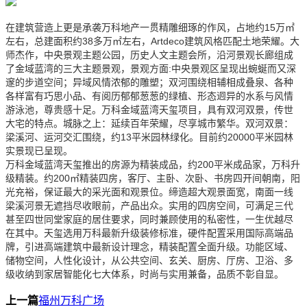
在建筑营造上更是承袭万科地产一贯精雕细琢的作风，占地约15万㎡
左右，总建面积约38多万㎡左右，Artdeco建筑风格匹配土地荣耀。大
师杰作，中央景观主题公园，历史人文主题会所，沿河景观长廊组成
了金域蓝湾的三大主题景观，景观方面:中央景观区呈现出蜿蜒而又深
邃的步道空间；异域风情浓郁的雕塑；双河围绕相辅相成叠泉、各种
各样富有巧思小品、有阅历郁郁葱葱的绿植、形态迥异的水系与风情
游泳池，尊贵感十足。万科金域蓝湾天玺项目，具有双河双景，传世
大宅的特点。城脉之上：延续百年荣耀，尽享城市繁华。双河双景：
梁溪河、运河交汇围绕，约13平米园林绿化。目前约20000平米园林
实景现已呈现。
万科金域蓝湾天玺推出的房源为精装成品，约200平米成品家，万科升
级精装。约200㎡精装四房，客厅、主卧、次卧、书房四开间朝南，阳
光充裕，保证最大的采光面和观景位。缔造超大观景面宽，南面一线
梁溪河景无遮挡尽收眼前，产品出众。实用的四房空间，可满足三代
甚至四世同堂家庭的居住要求，同时兼顾使用的私密性，一生优越尽
在其中。天玺选用万科最新升级装修标准，硬件配置采用国际高端品
牌，引进高端建筑中最新设计理念，精装配置全面升级。功能区域、
储物空间，人性化设计，从公共空间、玄关、厨房、厅房、卫浴、多
级收纳到家居智能化七大体系，时尚与实用兼备，品质不彰自显。
上一篇
福州万科广场