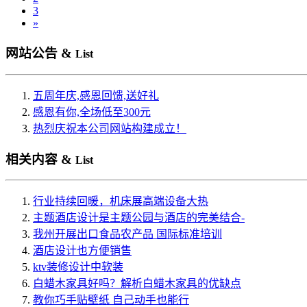
3
»
网站公告 &
List
五周年庆,感恩回馈,送好礼
感恩有你,全场低至300元
热烈庆祝本公司网站构建成立！
相关内容 &
List
行业持续回暖，机床展高端设备大热
主题酒店设计是主题公园与酒店的完美结合-
我州开展出口食品农产品 国际标准培训
酒店设计也方便销售
ktv装修设计中软装
白蜡木家具好吗？解析白蜡木家具的优缺点
教你巧手贴壁纸 自己动手也能行