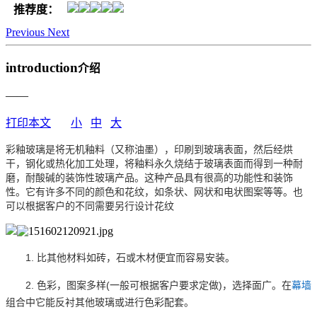
推荐度：
Previous
Next
introduction
介绍
——
打印本文
小
中
大
彩釉玻璃是将无机釉料（又称油墨），印刷到玻璃表面，然后经烘
干，钢化或热化加工处理，将釉料永久烧结于玻璃表面而得到一种耐
磨，耐酸碱的装饰性玻璃产品。这种产品具有很高的功能性和装饰
性。它有许多不同的颜色和花纹，如条状、网状和电状图案等等。也
可以根据客户的不同需要另行设计花纹
1. 比其他材料如砖，石或木材便宜而容易安装。
2. 色彩，图案多样(一般可根据客户要求定做)，选择面广。在
幕墙
组合中它能反衬其他玻璃或进行色彩配套。