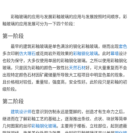
彩釉玻璃的应用与发展彩釉玻璃的应用与发展按照时间顺序，彩
釉玻璃的应用发展可分为一下四个阶段：
第一阶段
最早的建筑彩釉玻璃是单色满涂的钢化彩釉玻璃，继而出现
套色
多次印刷
仿大理石
或花岗岩外观效果的
彩釉钢化玻璃
。此时
幕墙
设计
也较为保守，大多仅使用单层的彩釉钢化玻璃。之所以使用彩釉钢化
玻璃，只是因为彩釉的颜色一致性比
天然石材
好，可大量重复而不会
出现特定颜色石材因矿藏储量所导致大工程项目中明显色差的现象，
且价格相对较低，重量轻，强度高，安全性好。此阶段只是彩釉的初
级阶段。
第二阶段
建筑设计师
在意识到仿制永远是蹩脚的，创造才有生命力之后，
继进而在了解彩釉工艺的基础上，逐渐推出条纹、点状、块状等简单
几何图案的丝印
彩釉钢化玻璃
。主要用于楼板、立柱部位，起到遮蔽
阻挡视线、改善美化外观之效果。此时的彩釉玻璃还是以单层
钢化玻