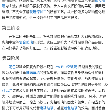
璃
为主流。此阶段已摆脱了模仿，步入自由发挥阶段的早期。但因建
筑师并不完全了解
玻璃深加工
的所有工艺，故此阶段多为彩釉钢化玻
璃产品应用形式，进一步复合加工的产品还不很多。
第三阶段
在第二阶段的基础上，将彩釉玻璃的产品形式扩大到彩釉镀膜、
彩釉中空等
复合玻璃
的形式。实际上是扩大了彩釉玻璃的产品范围，
在用好装饰功能的基础上，也开始重视彩釉玻璃的节能遮阳功能。
第四阶段
配色
彩釉全面复合阶段出现在
Low-E
中空玻璃
日渐普及的现在，
因为人们更注重
玻璃幕墙
的整体效果。而建筑物自身结构构件如梁柱
板管等则需要遮蔽起来，至少要部分隐藏，美化外观，凸现整体设计
效果。此时使用彩釉玻璃需要结合窗口处Low-E中空玻璃的室外颜色及
可见光
透过及反射的具体数值，计算后确定彩釉玻璃的覆盖率、点的
大小、颜色等，并适当调整后才能得到合适的彩釉玻璃。 另外，对建
筑外墙玻璃而言，恰当巧妙设计彩釉玻璃的图案和颜色，在相当多的
情况下可以用彩釉来代替
磨砂玻璃
、甚至
着色玻璃
的效果。面对着色