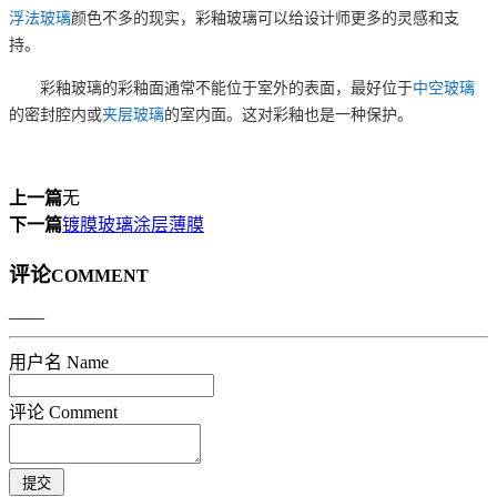
浮法玻璃
颜色不多的现实，彩釉玻璃可以给设计师更多的灵感和支
持。
彩釉玻璃的彩釉面通常不能位于室外的表面，最好位于
中空玻璃
的密封腔内或
夹层玻璃
的室内面。这对彩釉也是一种保护。
上一篇
无
下一篇
镀膜玻璃涂层薄膜
评论
COMMENT
——
用户名 Name
评论 Comment